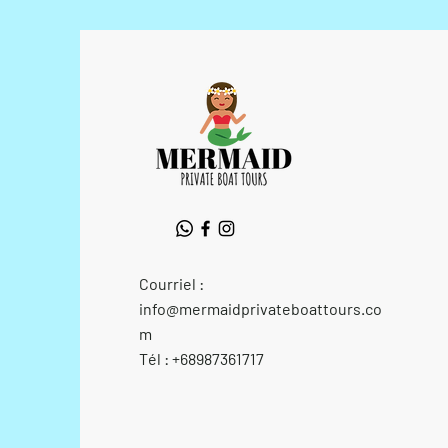
Courriel :
info@mermaidprivateboattours.co
m
Tél : +68987361717