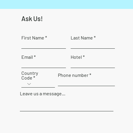
Ask Us!
First Name
Last Name
Email
Hotel
Country
Phone number
Code
Leave us a message...