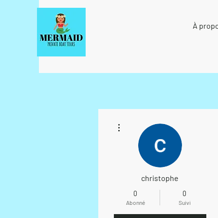
À prop
Plus d'actions
christophe
0
0
Abonné
Suivi